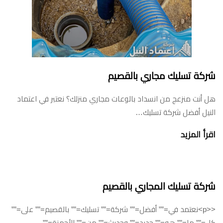
شركة تسليك مجاري بالقصيم
هل أنت منزعج من انسداد بالوعات مجاري منزلك؟ نعتبر في اعتماد
النيل أفضل شركة تسليك…
اقرأ المزيد
شركة تسليك المجاري بالقصيم
<<p>نعتمد في=”” أفضل=”” شركة=”” تسليك=”” بالقصيم=”” على=””
كل=”” ما=”” هو=”” جديد=”” وحديث=”” من=”” الأجهزة=””