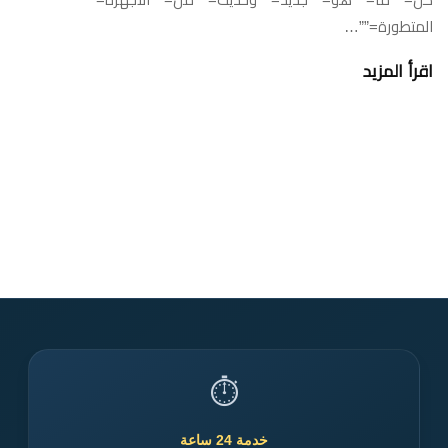
المتطورة=””…
اقرأ المزيد
⏱️
خدمة 24 ساعة