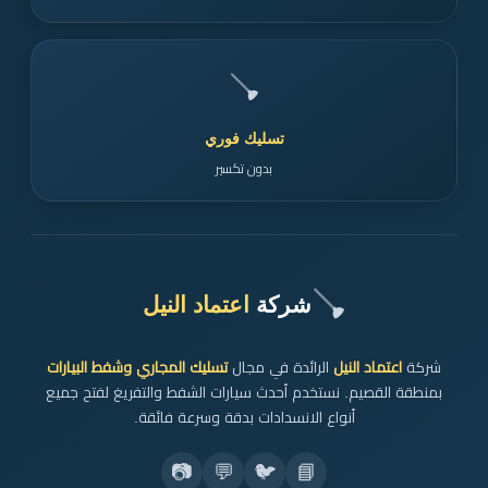
🪠
تسليك فوري
بدون تكسير
🪠
شركة
اعتماد النيل
شركة
اعتماد النيل
الرائدة في مجال
تسليك المجاري وشفط البيارات
بمنطقة القصيم. نستخدم أحدث سيارات الشفط والتفريغ لفتح جميع
أنواع الانسدادات بدقة وسرعة فائقة.
📷
💬
🐦
📘